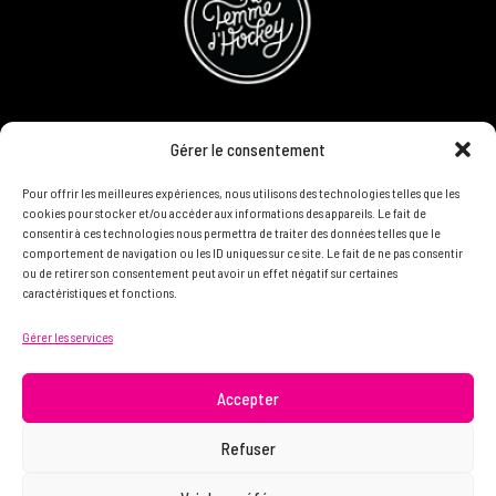
CONCOURS
Gérer le consentement
DEVENIR PARTENAIRE
Pour offrir les meilleures expériences, nous utilisons des technologies telles que les
cookies pour stocker et/ou accéder aux informations des appareils. Le fait de
consentir à ces technologies nous permettra de traiter des données telles que le
POLITIQUE DE CONFIDENTIALITÉ
comportement de navigation ou les ID uniques sur ce site. Le fait de ne pas consentir
ou de retirer son consentement peut avoir un effet négatif sur certaines
caractéristiques et fonctions.
N'HÉSITEZ PAS À NOUS CONTACTER ON VEUT VOUS
Gérer les services
CONNAÎTRE ET VOUS LIRE
info@femme.hockey
Accepter
Refuser
© 2021 FEMME D’HOCKEY | Tous droits réservés.