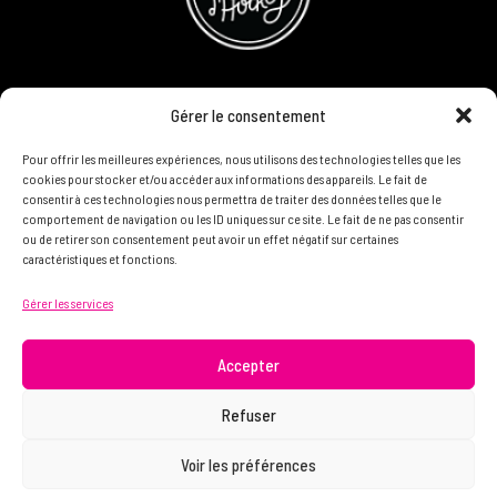
CONCOURS
Gérer le consentement
DEVENIR PARTENAIRE
Pour offrir les meilleures expériences, nous utilisons des technologies telles que les
cookies pour stocker et/ou accéder aux informations des appareils. Le fait de
consentir à ces technologies nous permettra de traiter des données telles que le
POLITIQUE DE CONFIDENTIALITÉ
comportement de navigation ou les ID uniques sur ce site. Le fait de ne pas consentir
ou de retirer son consentement peut avoir un effet négatif sur certaines
caractéristiques et fonctions.
N'HÉSITEZ PAS À NOUS CONTACTER ON VEUT VOUS
Gérer les services
CONNAÎTRE ET VOUS LIRE
info@femme.hockey
Accepter
Refuser
© 2021 FEMME D’HOCKEY | Tous droits réservés.
Voir les préférences