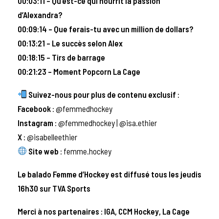
00:03:11 – Qu’est-ce qui nourrit la passion
d’Alexandra?
00:09:14 – Que ferais-tu avec un million de dollars?
00:13:21 – Le succès selon Alex
00:18:15 – Tirs de barrage
00:21:23 – Moment Popcorn La Cage
Suivez-nous pour plus de contenu exclusif
:
Facebook
:
@femmedhockey
Instagram
:
@femmedhockey
|
@isa.ethier
X
:
@isabelleethier
Site web
:
femme.hockey
Le balado Femme d’Hockey est diffusé tous les jeudis
16h30 sur TVA Sports
Merci à nos partenaires : IGA, CCM Hockey, La Cage