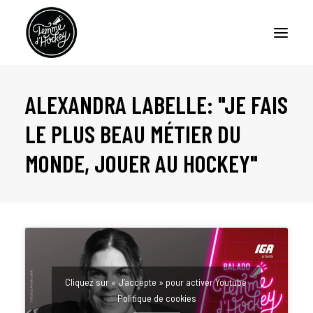
ALEXANDRA LABELLE: "JE FAIS
ACCUEIL
LE PLUS BEAU MÉTIER DU
BALADOS – FEMME D’HOCKEY
MONDE, JOUER AU HOCKEY"
BALADO – LA CERISE SUR LE SUNDAE
CHRONIQUES
À PROPOS
NOUS JOINDRE
Cliquez sur « J’accepte » pour activer Youtube
Politique de cookies