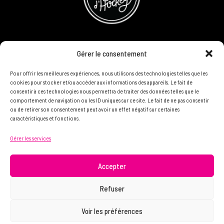
CONCOURS
Gérer le consentement
DEVENIR PARTENAIRE
Pour offrir les meilleures expériences, nous utilisons des technologies telles que les
cookies pour stocker et/ou accéder aux informations des appareils. Le fait de
consentir à ces technologies nous permettra de traiter des données telles que le
POLITIQUE DE CONFIDENTIALITÉ
comportement de navigation ou les ID uniques sur ce site. Le fait de ne pas consentir
ou de retirer son consentement peut avoir un effet négatif sur certaines
caractéristiques et fonctions.
N'HÉSITEZ PAS À NOUS CONTACTER ON VEUT VOUS
Gérer les services
CONNAÎTRE ET VOUS LIRE
info@femme.hockey
Accepter
Refuser
© 2021 FEMME D’HOCKEY | Tous droits réservés.
Voir les préférences