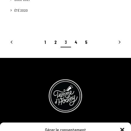
ÉTÉ 2020
1
2
3
4
5
CONCOURS
Gérer le consentement