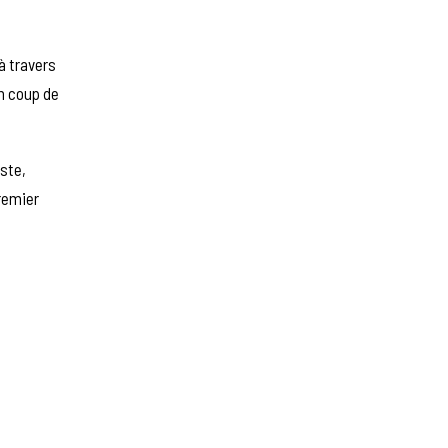
à travers
un coup de
ste,
premier