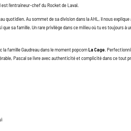
l est l’entraineur-chef du Rocket de Laval.
s au quotidien. Au sommet de sa division dans la AHL, il nous explique 
nsi que sa famille. Un rare privilège dans ce milieu où tu es toujours à 
vec la famille Gaudreau dans le moment popcorn
La Cage
.
Perfectionni
érable, Pascal se livre avec authenticité et complicité dans ce tout 
ui