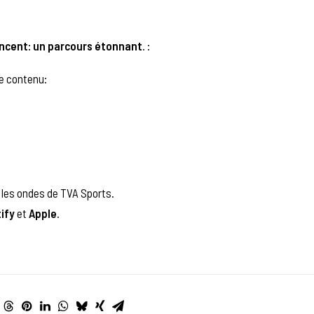
incent: un parcours étonnant
. :
e contenu:
r les ondes de TVA Sports.
ify
et
Apple
.