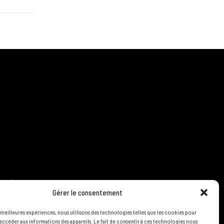
LITÉ
Gérer le consentement
S LIRE
s meilleures expériences, nous utilisons des technologies telles que les cookies pour
accéder aux informations des appareils. Le fait de consentir à ces technologies nous