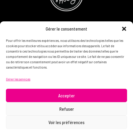
CONCOURS
Gérer le consentement
DEVENIR PARTENAIRE
Pour offrir les meilleures expériences, nous utilisons des technologies telles que les
cookies pour stocker et/ou accéder aux informations des appareils. Le fait de
consentir à ces technologies nous permettra de traiter des données telles que le
POLITIQUE DE CONFIDENTIALITÉ
comportement de navigation ou les ID uniques sur ce site. Le fait de ne pas consentir
ou de retirer son consentement peut avoir un effet négatif sur certaines
caractéristiques et fonctions.
N'HÉSITEZ PAS À NOUS CONTACTER ON VEUT VOUS
Gérer les services
CONNAÎTRE ET VOUS LIRE
info@femme.hockey
Accepter
Refuser
© 2021 FEMME D’HOCKEY | Tous droits réservés.
Voir les préférences