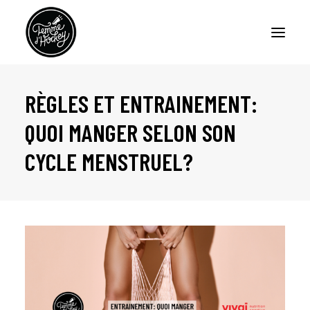
RÈGLES ET ENTRAINEMENT:
ACCUEIL
QUOI MANGER SELON SON
BALADOS – FEMME D’HOCKEY
CYCLE MENSTRUEL?
BALADO – LA CERISE SUR LE SUNDAE
CHRONIQUES
À PROPOS
NOUS JOINDRE