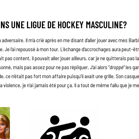
ANS UNE LIGUE DE HOCKEY MASCULINE?
n adversaire. Il m’a crié après en me disant d’aller jouer avec mes Barbie
 Je l’ai repoussé à mon tour. L’échange d’accrochages aura peut-êtr
it pas content, il pouvait aller jouer ailleurs, car je ne quitterais pas l
sonné, mais pas assez pour ne pas répliquer. J’ai alors ‘’
droppé
’’ les g
de, ce n’était pas fort mon affaire puisqu’il avait une grille. Son casqu
la violence, je n’ai jamais été pour ça. Il a tout de même fallu que je m