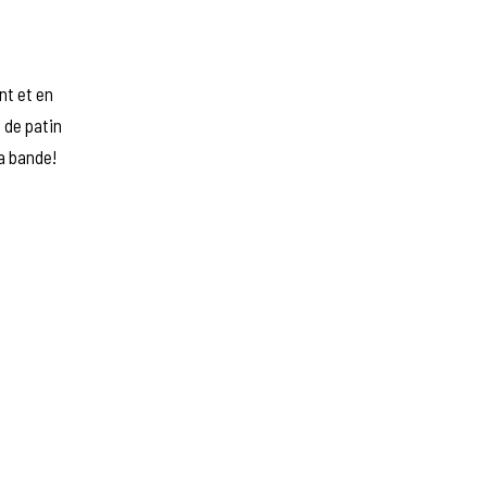
nt et en
 de patin
a bande!