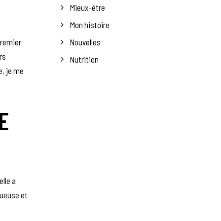
Mieux-être
Mon histoire
premier
Nouvelles
rs
Nutrition
e, je me
E
lle a
oueuse et