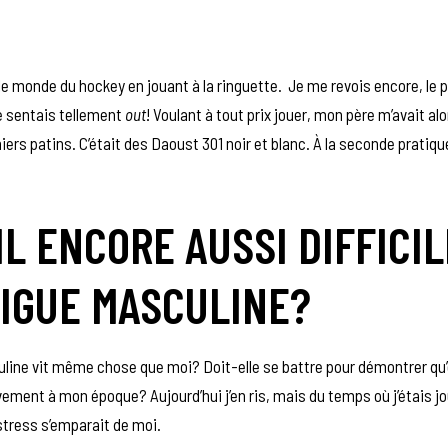
le monde du hockey en jouant à la ringuette. Je me revois encore, le 
me sentais tellement
out
! Voulant à tout prix jouer, mon père m’avait alo
s patins. C’était des Daoust 301 noir et blanc. À la seconde pratiqu
IL ENCORE AUSSI DIFFICIL
LIGUE MASCULINE?
culine vit même chose que moi? Doit-elle se battre pour démontrer qu’e
ement à mon époque? Aujourd’hui j’en ris, mais du temps où j’étais j
 stress s’emparait de moi.