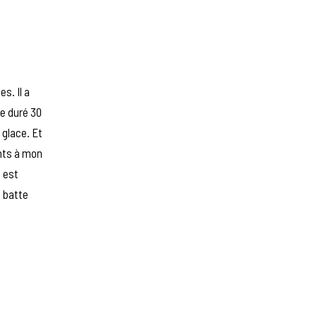
s. Il a
e duré 30
a glace. Et
ants à mon
e est
e batte