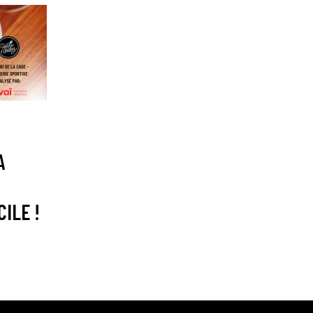
A
CILE !