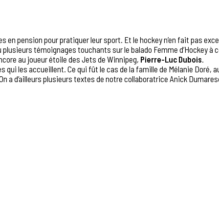
nes en pension pour pratiquer leur sport. Et le hockey n’en fait pas exc
reçu plusieurs témoignages touchants sur le balado Femme d’Hockey à c
ncore au joueur étoile des Jets de Winnipeg,
Pierre-Luc Dubois
.
qui les accueillent. Ce qui fût le cas de la famille de Mélanie Doré, a
 On a d’ailleurs plusieurs textes de notre collaboratrice Anick Dumaresq