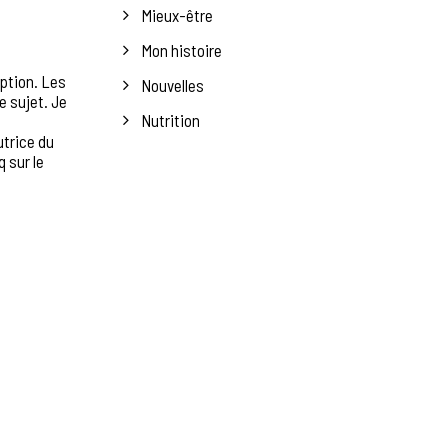
Mieux-être
Mon histoire
eption.
Les
Nouvelles
e sujet. Je
Nutrition
utrice du
 sur le