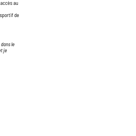
r accès au
sportif de
 dans le
t je