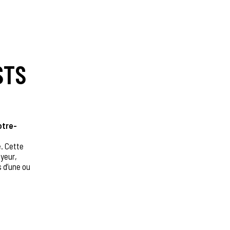
STS
otre-
é. Cette
eyeur,
s d’une ou