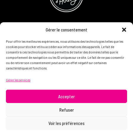
CONCOURS
Gérer le consentement
DEVENIR PARTENAIRE
Pour offrir les meilleures expériences, nous utilisons des technologies telles que les
cookies pour stocker et/ou accéder aux informations des appareils. Le fait de
consentir à ces technologies nous permettra de traiter des données telles que le
POLITIQUE DE CONFIDENTIALITÉ
comportement de navigation ou les ID uniques sur ce site. Le fait de ne pas consentir
ou de retirer son consentement peut avoir un effet négatif sur certaines
caractéristiques et fonctions.
N'HÉSITEZ PAS À NOUS CONTACTER ON VEUT VOUS
Gérer les services
CONNAÎTRE ET VOUS LIRE
info@femme.hockey
Accepter
Refuser
© 2021 FEMME D’HOCKEY | Tous droits réservés.
Voir les préférences