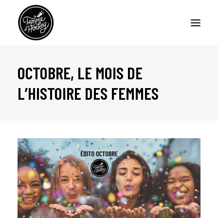
OCTOBRE, LE MOIS DE
ACCUEIL
L’HISTOIRE DES FEMMES
BALADOS – FEMME D’HOCKEY
BALADO – LA CERISE SUR LE SUNDAE
CHRONIQUES
À PROPOS
NOUS JOINDRE