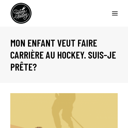
MON ENFANT VEUT FAIRE
ACCUEIL
CARRIÈRE AU HOCKEY. SUIS-JE
BALADOS – FEMME D’HOCKEY
PRÊTE?
BALADO – LA CERISE SUR LE SUNDAE
CHRONIQUES
À PROPOS
NOUS JOINDRE