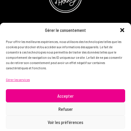
CONCOURS
Gérer le consentement
DEVENIR PARTENAIRE
Pour offrir les meilleures expériences, nous utilisons des technologies telles que les
cookies pour stocker et/ou accéder aux informations des appareils. Le fait de
consentir à ces technologies nous permettra de traiter des données telles que le
POLITIQUE DE CONFIDENTIALITÉ
comportement de navigation ou les ID uniques sur ce site. Le fait de ne pas consentir
ou de retirer son consentement peut avoir un effet négatif sur certaines
caractéristiques et fonctions.
N'HÉSITEZ PAS À NOUS CONTACTER ON VEUT VOUS
Gérer les services
CONNAÎTRE ET VOUS LIRE
info@femme.hockey
Accepter
Refuser
© 2021 FEMME D’HOCKEY | Tous droits réservés.
Voir les préférences