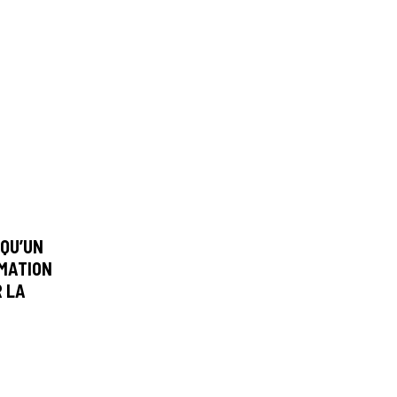
 QU’UN
RMATION
R LA