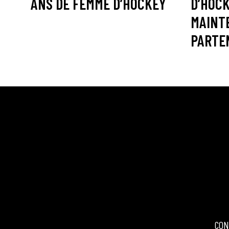
ANS DE FEMME D’HOCKEY
D’HOC
MAINT
PARTE
CON