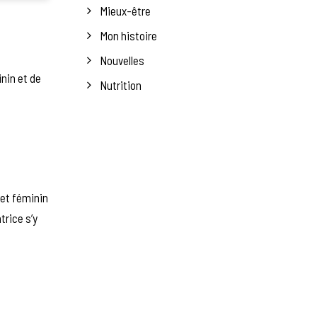
Mieux-être
Mon histoire
Nouvelles
nin et de
Nutrition
let féminin
trice s’y