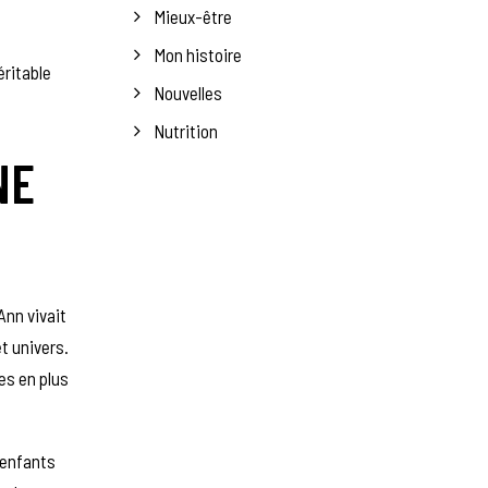
Mieux-être
Mon histoire
éritable
Nouvelles
Nutrition
NE
Ann vivait
t univers.
es en plus
 enfants