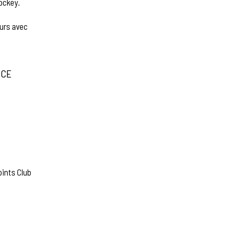
hockey.
urs avec
 CE
oints Club