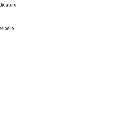
didature
e belle