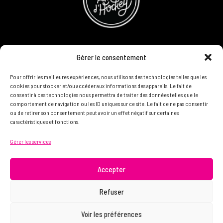
CONCOURS
Gérer le consentement
DEVENIR PARTENAIRE
Pour offrir les meilleures expériences, nous utilisons des technologies telles que les
cookies pour stocker et/ou accéder aux informations des appareils. Le fait de
consentir à ces technologies nous permettra de traiter des données telles que le
POLITIQUE DE CONFIDENTIALITÉ
comportement de navigation ou les ID uniques sur ce site. Le fait de ne pas consentir
ou de retirer son consentement peut avoir un effet négatif sur certaines
caractéristiques et fonctions.
N'HÉSITEZ PAS À NOUS CONTACTER ON VEUT VOUS
Gérer les services
CONNAÎTRE ET VOUS LIRE
info@femme.hockey
Accepter
Refuser
© 2021 FEMME D’HOCKEY | Tous droits réservés.
Voir les préférences