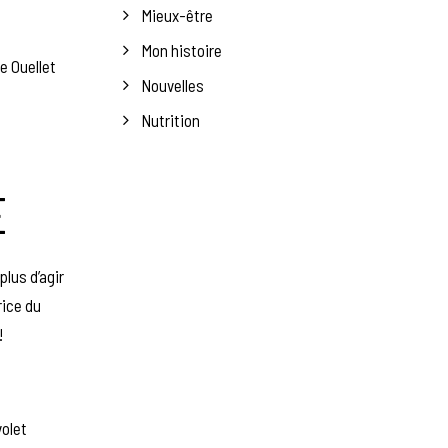
Mieux-être
Mon histoire
e Ouellet
Nouvelles
Nutrition
E
plus d’agir
ice du
!
volet