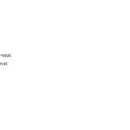
s-nous
m et