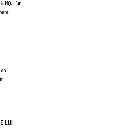
LHJMQ. L’un
ement
 en
it
E LUI