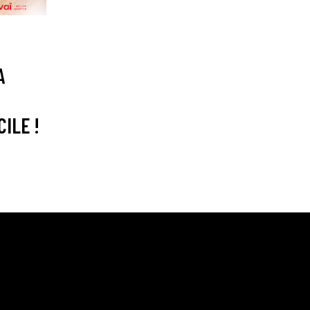
A
CILE !