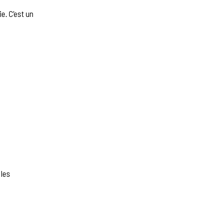
e. C’est un
 les