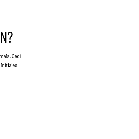
ON?
amais. Ceci
initiales,