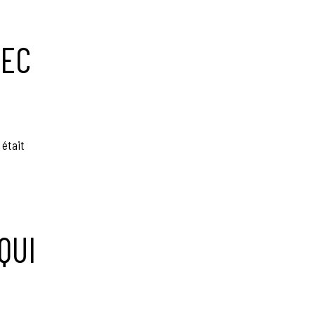
VEC
 était
QUI