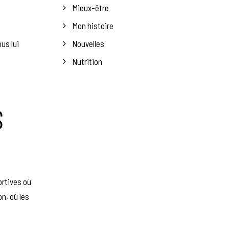
Mieux-être
Mon histoire
us lui
Nouvelles
Nutrition
S
ortives où
n, où les