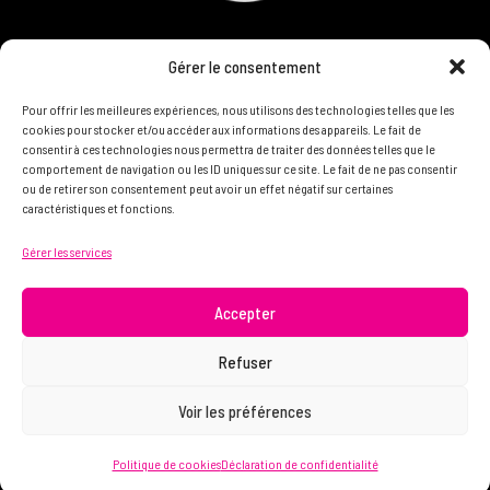
CONCOURS
Gérer le consentement
DEVENIR PARTENAIRE
Pour offrir les meilleures expériences, nous utilisons des technologies telles que les
cookies pour stocker et/ou accéder aux informations des appareils. Le fait de
consentir à ces technologies nous permettra de traiter des données telles que le
POLITIQUE DE CONFIDENTIALITÉ
comportement de navigation ou les ID uniques sur ce site. Le fait de ne pas consentir
ou de retirer son consentement peut avoir un effet négatif sur certaines
caractéristiques et fonctions.
N'HÉSITEZ PAS À NOUS CONTACTER ON VEUT VOUS
Gérer les services
CONNAÎTRE ET VOUS LIRE
info@femme.hockey
Accepter
Refuser
© 2021 FEMME D’HOCKEY | Tous droits réservés.
Voir les préférences
Politique de cookies
Déclaration de confidentialité