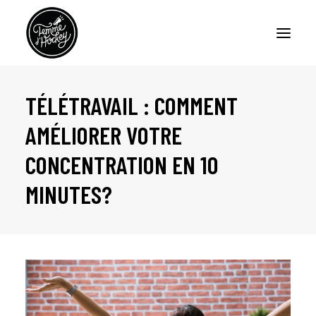
TÉLÉTRAVAIL : COMMENT
ACCUEIL
AMÉLIORER VOTRE
BALADOS – FEMME D’HOCKEY
CONCENTRATION EN 10
BALADO – LA CERISE SUR LE SUNDAE
MINUTES?
CHRONIQUES
À PROPOS
NOUS JOINDRE