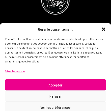
CONCOURS
Gérer le consentement
DEVENIR PARTENAIRE
Pour offrir les meilleures expériences, nous utilisons des technologies telles que les
cookies pour stocker et/ou accéder aux informations des appareils. Le fait de
consentir à ces technologies nous permettra de traiter des données telles que le
POLITIQUE DE CONFIDENTIALITÉ
comportement de navigation ou les ID uniques sur ce site. Le fait de ne pas consentir
ou de retirer son consentement peut avoir un effet négatif sur certaines
caractéristiques et fonctions.
N'HÉSITEZ PAS À NOUS CONTACTER ON VEUT VOUS
Gérer les services
CONNAÎTRE ET VOUS LIRE
info@femme.hockey
Accepter
Refuser
© 2021 FEMME D’HOCKEY | Tous droits réservés.
Voir les préférences