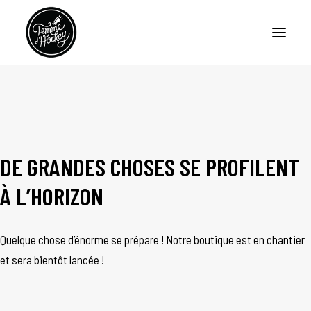
ACCUEIL
BALADOS – FEMME D’HOCKEY
DE GRANDES CHOSES SE PROFILENT
BALADO – LA CERISE SUR LE SUNDAE
À L’HORIZON
CHRONIQUES
À PROPOS
Quelque chose d’énorme se prépare ! Notre boutique est en chantier
NOUS JOINDRE
et sera bientôt lancée !
ENGLISH