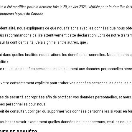
é a été modifiée pour la dernière fois le 29 janvier 2024, vérifiée pour la dernière fois
ermanents légaux du Canada.
identialité, nous expliquons ce que nous faisons avec les données que nous obte
ous recommandons de lire attentivement cette déclaration. Lors de notre trait
ur la confidentialité. Cela signifie, entre autres, que :
t dans quelles finalités nous traitons les données personnelles. Nous faisons 
lité ;
tre recueil de données personnelles uniquement aux données personnelles néces
otre consentement explicite pour traiter vos données personnelles dans les c
s de sécurité appropriées afin de protéger vos données personnelles, et nou
nées personnelles pour nous;
oit de consulter, corriger ou supprimer vos données personnelles si vous en f
souhaitez savoir exactement quelles données nous conservons, veuillez nous c