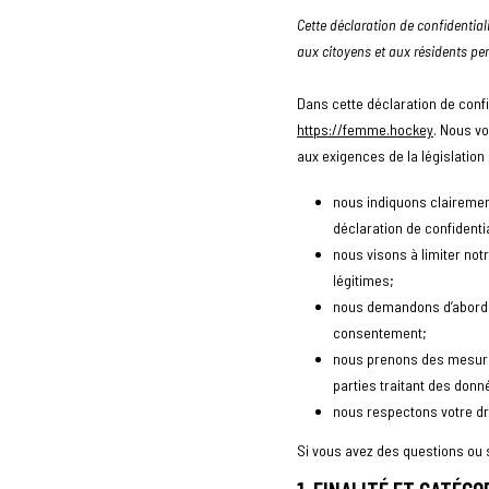
Cette déclaration de confidentialit
aux citoyens et aux résidents p
Dans cette déclaration de conf
https://femme.hockey
. Nous v
aux exigences de la législation s
nous indiquons clairemen
déclaration de confidentia
nous visons à limiter no
légitimes;
nous demandons d’abord v
consentement;
nous prenons des mesure
parties traitant des don
nous respectons votre dr
Si vous avez des questions ou 