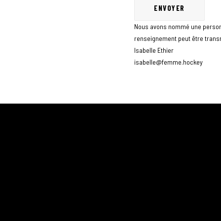
Nous avons nommé une personne 
renseignement peut être trans
Isabelle Ethier
isabelle@femme.hockey