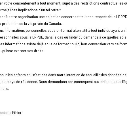
irer votre consentement à tout moment, sujet à des restrictions contractuelles ou
mé(e) des implications d’un tel retrait.
sser à notre organisation une objection concernant tout non respect de la LPRPDE
 protection de la vie privée du Canada.
x informations personnelles sous un format alternatif à tout individu ayant un h
personnelles sous la LRPDE, dans le cas où l’individu demande à ce qu’elles so
n des informations existe déjà sous ce format ; ou (b) leur conversion vers ce for
du puisse exercer ses droits.
pour les enfants et il n’est pas dans notre intention de recueillir des données p
 leur pays de résidence. Nous demandons par conséquent aux enfants sous l’
nelle.
abelle Ethier