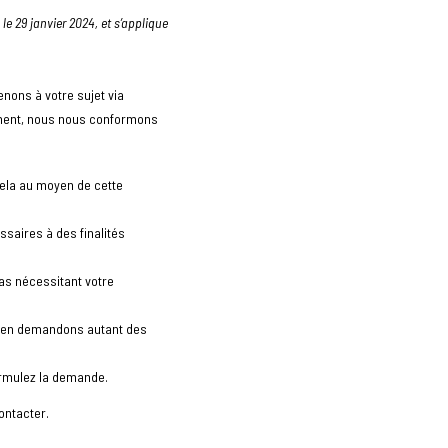
 le 29 janvier 2024, et s’applique
nons à votre sujet via
ement, nous nous conformons
cela au moyen de cette
saires à des finalités
as nécessitant votre
s en demandons autant des
ormulez la demande.
ontacter.