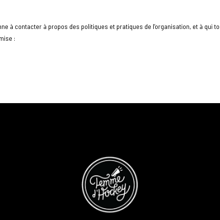
à contacter à propos des politiques et pratiques de l’organisation, et à qui t
mise :