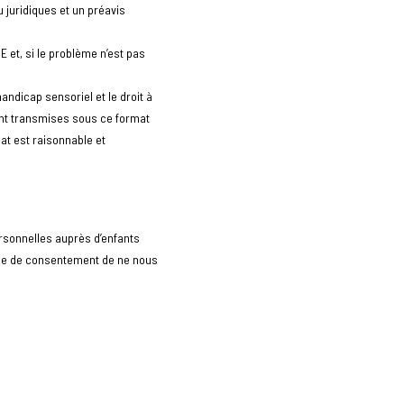
 juridiques et un préavis
 et, si le problème n’est pas
andicap sensoriel et le droit à
ient transmises sous ce format
mat est raisonnable et
ersonnelles auprès d’enfants
âge de consentement de ne nous