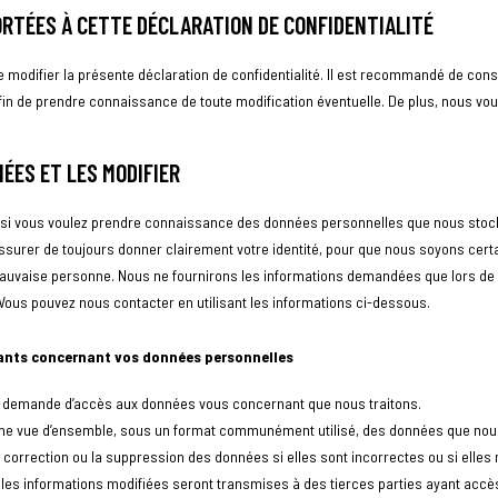
ORTÉES À CETTE DÉCLARATION DE CONFIDENTIALITÉ
 modifier la présente déclaration de confidentialité. Il est recommandé de cons
 afin de prendre connaissance de toute modification éventuelle. De plus, nous v
NÉES ET LES MODIFIER
 si vous voulez prendre connaissance des données personnelles que nous stock
assurer de toujours donner clairement votre identité, pour que nous soyons cert
auvaise personne. Nous ne fournirons les informations demandées que lors de
Vous pouvez nous contacter en utilisant les informations ci-dessous.
ivants concernant vos données personnelles
 demande d’accès aux données vous concernant que nous traitons.
 vue d’ensemble, sous un format communément utilisé, des données que nous t
orrection ou la suppression des données si elles sont incorrectes ou si elles ne
 les informations modifiées seront transmises à des tierces parties ayant accè