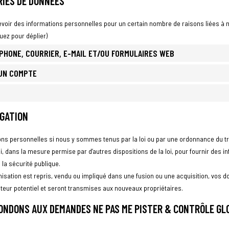
ORIES DE DONNÉES
voir des informations personnelles pour un certain nombre de raisons liées à 
uez pour déplier)
ÉPHONE, COURRIER, E-MAIL ET/OU FORMULAIRES WEB
’UN COMPTE
LGATION
ns personnelles si nous y sommes tenus par la loi ou par une ordonnance du tr
oi, dans la mesure permise par d’autres dispositions de la loi, pour fournir des 
 la sécurité publique.
nisation est repris, vendu ou impliqué dans une fusion ou une acquisition, vos 
eteur potentiel et seront transmises aux nouveaux propriétaires.
ONDONS AUX DEMANDES NE PAS ME PISTER & CONTRÔLE GL