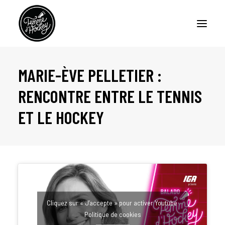
MARIE-ÈVE PELLETIER :
ACCUEIL
RENCONTRE ENTRE LE TENNIS
BALADOS – FEMME D’HOCKEY
ET LE HOCKEY
BALADO – LA CERISE SUR LE SUNDAE
CHRONIQUES
À PROPOS
NOUS JOINDRE
Cliquez sur « J’accepte » pour activer Youtube
Politique de cookies