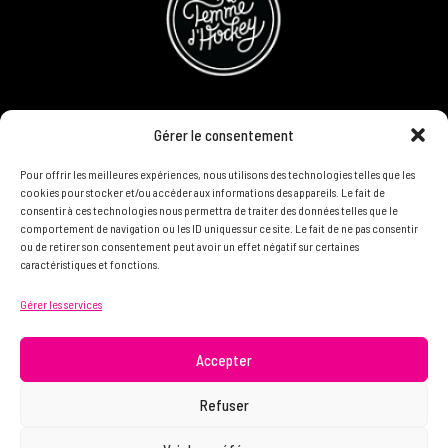
CONCOURS
Gérer le consentement
DEVENIR PARTENAIRE
Pour offrir les meilleures expériences, nous utilisons des technologies telles que les
cookies pour stocker et/ou accéder aux informations des appareils. Le fait de
consentir à ces technologies nous permettra de traiter des données telles que le
POLITIQUE DE CONFIDENTIALITÉ
comportement de navigation ou les ID uniques sur ce site. Le fait de ne pas consentir
ou de retirer son consentement peut avoir un effet négatif sur certaines
caractéristiques et fonctions.
N'HÉSITEZ PAS À NOUS CONTACTER ON VEUT VOUS
Gérer les services
CONNAÎTRE ET VOUS LIRE
info@femme.hockey
Accepter
Refuser
© 2021 FEMME D’HOCKEY | Tous droits réservés.