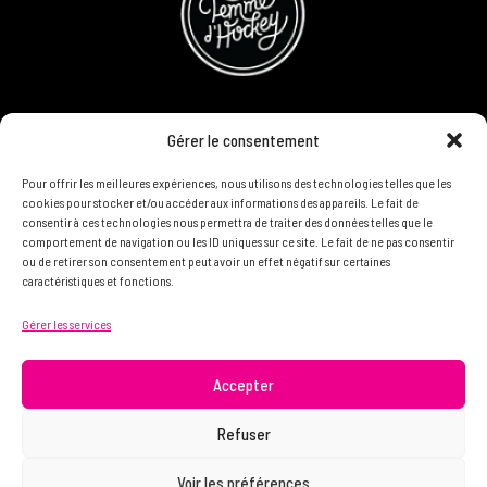
CONCOURS
Gérer le consentement
DEVENIR PARTENAIRE
Pour offrir les meilleures expériences, nous utilisons des technologies telles que les
cookies pour stocker et/ou accéder aux informations des appareils. Le fait de
consentir à ces technologies nous permettra de traiter des données telles que le
POLITIQUE DE CONFIDENTIALITÉ
comportement de navigation ou les ID uniques sur ce site. Le fait de ne pas consentir
ou de retirer son consentement peut avoir un effet négatif sur certaines
caractéristiques et fonctions.
N'HÉSITEZ PAS À NOUS CONTACTER ON VEUT VOUS
Gérer les services
CONNAÎTRE ET VOUS LIRE
info@femme.hockey
Accepter
Refuser
© 2021 FEMME D’HOCKEY | Tous droits réservés.
Voir les préférences