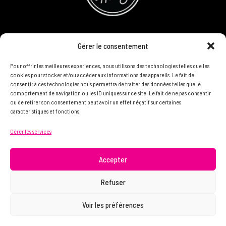
CONCOURS
Gérer le consentement
DEVENIR PARTENAIRE
Pour offrir les meilleures expériences, nous utilisons des technologies telles que les
cookies pour stocker et/ou accéder aux informations des appareils. Le fait de
consentir à ces technologies nous permettra de traiter des données telles que le
POLITIQUE DE CONFIDENTIALITÉ
comportement de navigation ou les ID uniques sur ce site. Le fait de ne pas consentir
ou de retirer son consentement peut avoir un effet négatif sur certaines
caractéristiques et fonctions.
N'HÉSITEZ PAS À NOUS CONTACTER ON VEUT VOUS
Gérer les services
CONNAÎTRE ET VOUS LIRE
info@femme.hockey
Accepter
Refuser
© 2021 FEMME D’HOCKEY | Tous droits réservés.
Voir les préférences