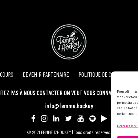
COURS
DEVENIR PARTENAIRE
POLITIQUE DE CONFIDENTIA
ITEZ PAS À NOUS CONTACTER ON VEUT VOUS CONNAÎTRE ET VOU
Pour offrir le
stocker et/ou 
permettra de t
info@femme.hockey
site. Le fait 
certaines cara
Gérer les serv
© 2021 FEMME D’HOCKEY | Tous droits réservés.