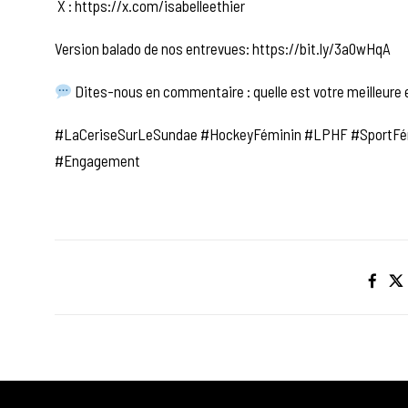
X : https://x.com/isabelleethier
Version balado de nos entrevues: https://bit.ly/3a0wHqA
Dites-nous en commentaire : quelle est votre meilleure 
#LaCeriseSurLeSundae #HockeyFéminin #LPHF #SportFé
#Engagement