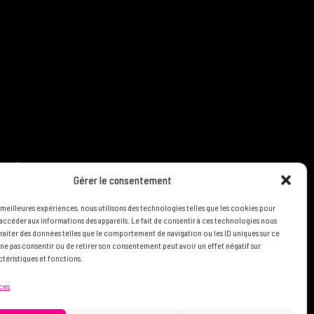
LITÉ
Gérer le consentement
S LIRE
s meilleures expériences, nous utilisons des technologies telles que les cookies pour
accéder aux informations des appareils. Le fait de consentir à ces technologies nous
raiter des données telles que le comportement de navigation ou les ID uniques sur ce
de ne pas consentir ou de retirer son consentement peut avoir un effet négatif sur
ctéristiques et fonctions.
ices